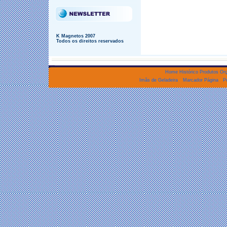
K Magnetos 2007
Todos os direitos reservados
Home
Histórico
Produtos
Orç
Imãs de Geladeira
Marcador Página
P