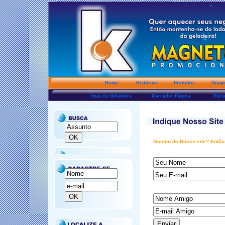
Home
Histórico
Produtos
Orçame
Imãs de Geladeira
Marcador Página
Por
Gostou do Nosso site? Então